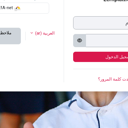
ZfA-net
ملاحظة
العربية ‎(ar)‎
جيل الدخول
ت كلمة المرور؟