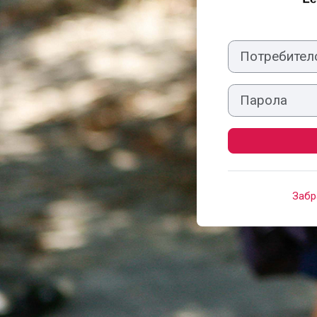
Потребителско и
Парола
Забр