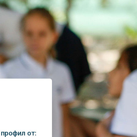
A
 профил от: