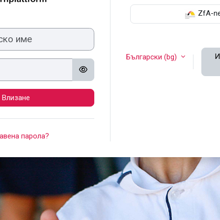
ZfA-ne
ме
И
Български ‎(bg)‎
Влизане
авена парола?