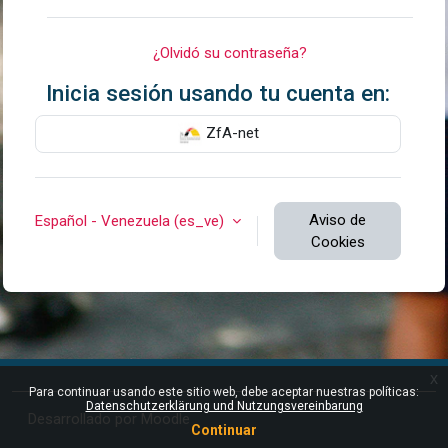
¿Olvidó su contraseña?
Inicia sesión usando tu cuenta en:
ZfA-net
Aviso de
Español - Venezuela ‎(es_ve)‎
Cookies
x
Para continuar usando este sitio web, debe aceptar nuestras políticas:
Datenschutzerklärung und Nutzungsvereinbarung
Desarrollado por
Moodle
Continuar