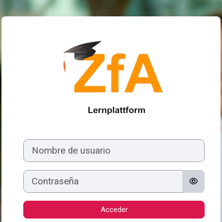
Saltar al contenido principal
Entrar a Lernpla
Nombre de usuario
Contraseña
Acceder